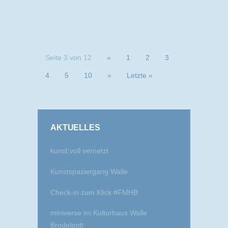
Seite 3 von 12
«
1
2
3
4
5
10
»
Letzte »
AKTUELLES
kunst:voll vernetzt
Kunstspaziergang Walle
Check-in zum Klick #FMHB
miniverse im Kulturhaus Walle
Brodelpott