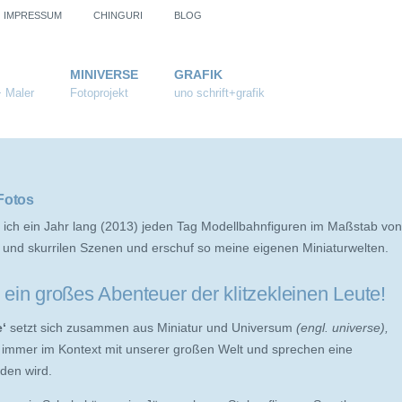
IMPRESSUM
CHINGURI
BLOG
MINIVERSE
GRAFIK
+ Maler
Fotoprojekt
uno schrift+grafik
Fotos
e ich ein Jahr lang (2013) jeden Tag Modellbahnfiguren im Maßstab von
n und skurrilen Szenen und erschuf so meine eigenen Miniaturwelten.
 ein großes Abenteuer der klitzekleinen Leute!
e‘
setzt sich zusammen aus Miniatur und Universum
(engl. universe),
n immer im Kontext mit unserer großen Welt und sprechen eine
nden wird.