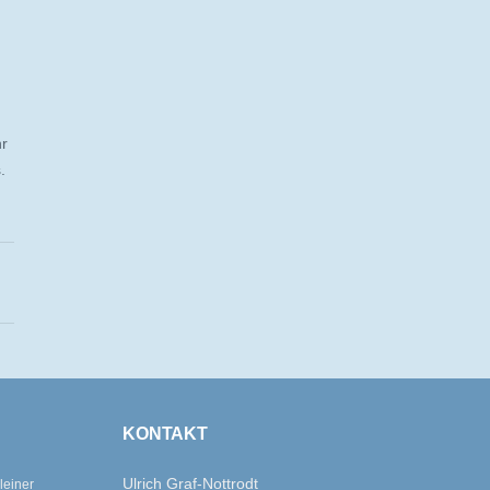
hr
.
KONTAKT
Ulrich Graf-Nottrodt
leiner