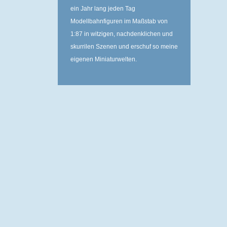
ein Jahr lang jeden Tag
Modellbahnfiguren im Maßstab von
1:87 in witzigen, nachdenklichen und
skurrilen Szenen und erschuf so meine
eigenen Miniaturwelten.