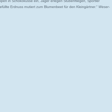
en in Schokoküsse ein, Jäger erlegen Stubenfliegen, Sportler
füllte Erdnuss mutiert zum Blumenbeet für den Kleingärtner.“
Weser-