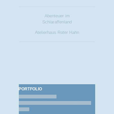
Abenteuer im
Schlaraffenland
Atelierhaus Roter Hahn
PORTFOLIO
Ausstellungen
Skulpturen-
Galerie
miniverse
Fotografie
Grafikdesign
Gemälde-
Galerie