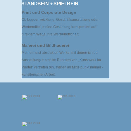
STANDBEIN + SPIELBEIN
Print und Corporate Design
Ob Logoentwicklung, Geschäftsausstattung oder
Werbemittel, meine Gestaltung transportiert auf
direktem Wege Ihre Werbebotschaft.
Malerei und Bildhauerei
Meine meist abstrakten Werke, mit denen ich bei
Ausstellungen und im Rahmen von „Kunstwerk im
Viertel“ ­vertreten bin, stehen im Mittelpunkt meiner ­
künstlerischen Arbeit.