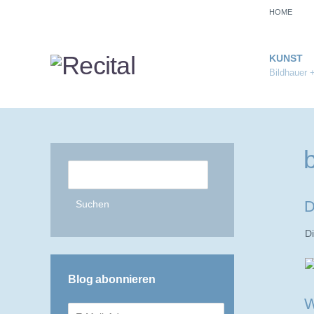
HOME
KUNST
Bildhauer 
Suchen
nach:
D
Di
Blog abonnieren
W
E-