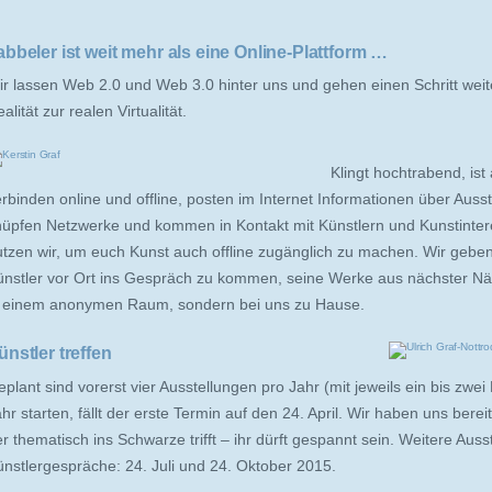
abbeler ist weit mehr als eine Online-Plattform …
r lassen Web 2.0 und Web 3.0 hinter uns und gehen einen Schritt weiter
alität zur realen Virtualität.
Klingt hochtrabend, ist
rbinden online und offline, posten im Internet Informationen über Aus
nüpfen Netzwerke und kommen in Kontakt mit Künstlern und Kunstintere
utzen wir, um euch Kunst auch offline zugänglich zu machen. Wir geben
ünstler vor Ort ins Gespräch zu kommen, seine Werke aus nächster Nä
n einem anonymen Raum, sondern bei uns zu Hause.
ünstler treffen
plant sind vorerst vier Ausstellungen pro Jahr (mit jeweils ein bis zwei 
hr starten,
fällt der erste Termin auf den 24. April.
Wir haben uns bereit
r thematisch ins Schwarze trifft – ihr dürft gespannt sein. Weitere Auss
ünstlergespräche: 24. Juli und 24. Oktober 2015.