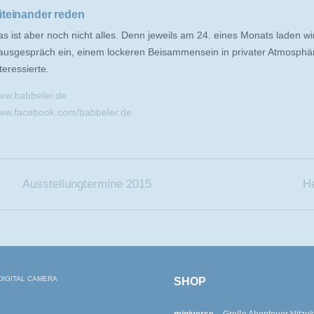
iteinander reden
s ist aber noch nicht alles. Denn
jeweils am 24. eines Monats laden w
ausgespräch ein,
einem lockeren Beisammensein in privater Atmosphä
teressierte.
ww.babbeler.de
ww.facebook.com/babbeler.de
Ausstellungtermine 2015
H
SHOP