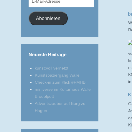
Mail-
Adresse
b
Abonnieren
Wi
Re
ve
Neueste Beiträge
k
n
kunst:voll vernetzt
K
Kunstspaziergang Walle
i
Check-in zum Klick #FMHB
miniverse im Kulturhaus Walle
K
Brodelpott
Adventszauber auf Burg zu
Ge
Hagen
Ja
de
K