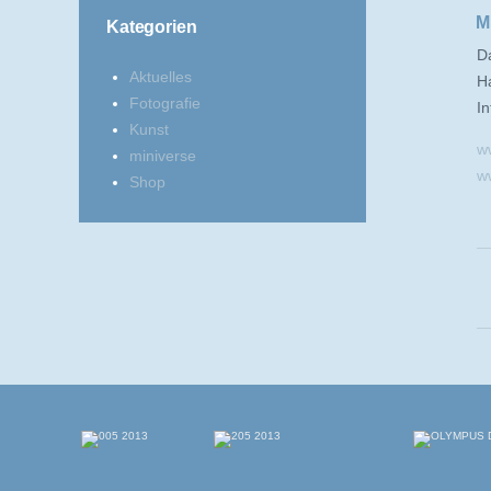
M
Kategorien
Da
Aktuelles
H
Fotografie
In
Kunst
w
miniverse
w
Shop