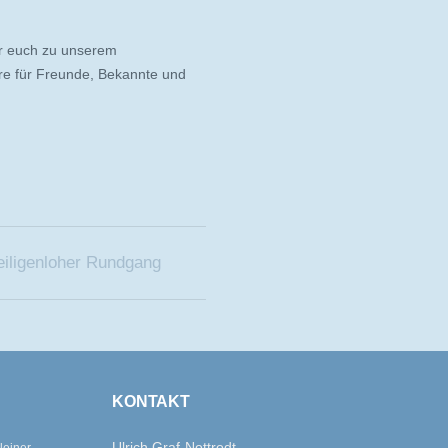
ir euch zu unserem
re für Freunde, Bekannte und
eiligenloher Rundgang
KONTAKT
Ulrich Graf-Nottrodt