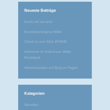
Neueste Beiträge
kunst:voll vernetzt
Kunstspaziergang Walle
Check-in zum Klick #FMHB
miniverse im Kulturhaus Walle
Brodelpott
Adventszauber auf Burg zu Hagen
Kategorien
Aktuelles