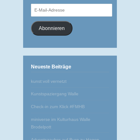
E-
Mail-
Adresse
Abonnieren
Neueste Beiträge
kunst:voll vernetzt
Kunstspaziergang Walle
Check-in zum Klick #FMHB
miniverse im Kulturhaus Walle
Brodelpott
Adventszauber auf Burg zu Hagen