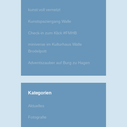
kunst:voll vernetzt
Kunstspaziergang Walle
Check-in zum Klick #FMHB
miniverse im Kulturhaus Walle
Brodelpott
Adventszauber auf Burg zu Hagen
Kategorien
Aktuelles
Fotografie