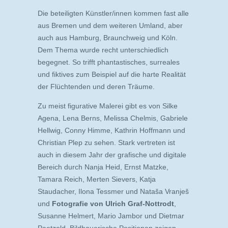
Die beteiligten Künstler/innen kommen fast alle
aus Bremen und dem weiteren Umland, aber
auch aus Hamburg, Braunchweig und Köln.
Dem Thema wurde recht unterschiedlich
begegnet. So trifft phantastisches, surreales
und fiktives zum Beispiel auf die harte Realität
der Flüchtenden und deren Träume.
Zu meist figurative Malerei gibt es von Silke
Agena, Lena Berns, Melissa Chelmis, Gabriele
Hellwig, Conny Himme, Kathrin Hoffmann und
Christian Plep zu sehen. Stark vertreten ist
auch in diesem Jahr der grafische und digitale
Bereich durch Nanja Heid, Ernst Matzke,
Tamara Reich, Merten Sievers, Katja
Staudacher, Ilona Tessmer und Nataša Vranješ
und
Fotografie von Ulrich Graf-Nottrodt
,
Susanne Helmert, Mario Jambor und Dietmar
Paetzold. Bildhauerische Positionen zeigen