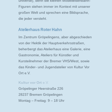
universe), denn die kleinen Modelleisenbahn-
Figuren stehen immer im Kontext mit unserer
großen Welt und sprechen eine Bildsprache,
die jeder versteht.
Atelierhaus Roter Hahn
Im Zentrum Gröpelingens, aber abgeschieden
von der Hektik der Hauptverkehrsstraßen,
beherbergt das Atelierhaus eine Galerie, eine
Gastronomie, Ateliers für Künstler und
Kursteilnehmer der Bremer VHS/West, sowie
das Kinder- und Jugendatelier von Kultur Vor
Ort e.V.
Kultur vor Ort
e.V.
Gröpelinger Heerstraße 226
28237 Bremen Gröpelingen
Montag – Freitag: 9 – 18 Uhr